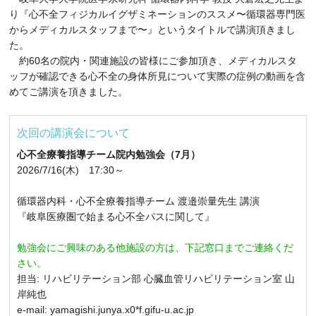
り『心不全フィジカルイグザミネーションのススメ〜循環器専門医
からメディカルスタッフまで〜』というタイトルで講演頂きまし
た。
約60名の院内・関連施設の皆様にご参加頂き、メディカルスタ
ッフが確認できる心不全の身体所見について実際の症例の動画を含
めてご講演を頂きました。
次回の講演会について
心不全療養指導チーム院内勉強会（7月）
2026/7/16(木) 17:30～
循環器内科・心不全療養指導チーム 渡邉崇量先生 講演
『岐阜医療圏で始まる心不全パスに関して』
勉強会にご興味のある他施設の方は、下記窓口までご連絡くだ
さい。
担当: リハビリテーション部 心臓血管リハビリテーション室 山
岸純也
e-mail: yamagishi.junya.x0*f.gifu-u.ac.jp