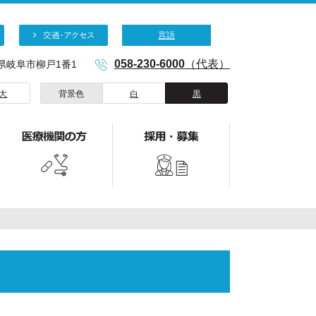
言語
058-230-6000
（代表）
阜県岐阜市柳戸1番1
大
背景色
白
黒