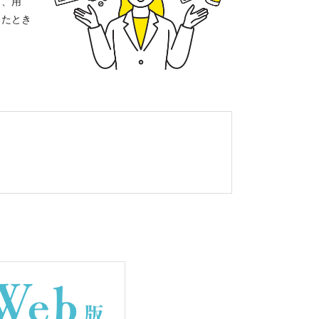
し、用
ったとき