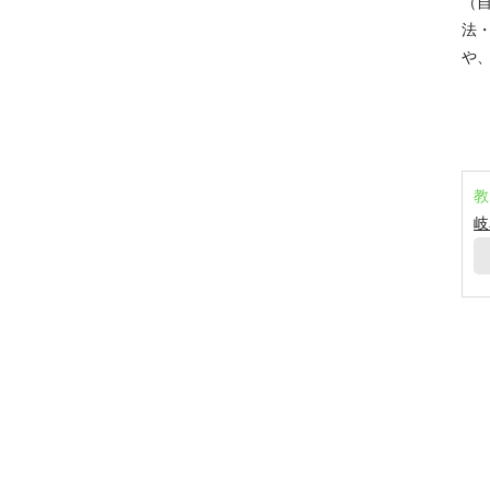
（
法
や
教
岐