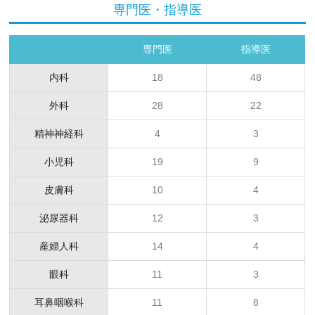
専門医・指導医
専門医
指導医
内科
18
48
外科
28
22
精神神経科
4
3
小児科
19
9
皮膚科
10
4
泌尿器科
12
3
産婦人科
14
4
眼科
11
3
耳鼻咽喉科
11
8