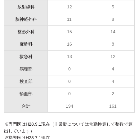
放射線科
12
5
脳神経外科
11
8
整形外科
15
14
麻酔科
16
8
救急科
13
12
病理部
0
4
検査部
0
4
輸血部
0
2
合計
194
161
※専門医はH28.9.1現在（非常勤については常勤換算して整数で算
出しています）
※指導医はH28.7.1現在