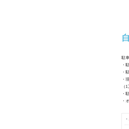
駐
・
・
・
（
・駐
・