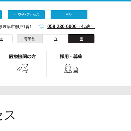
言語
058-230-6000
（代表）
阜県岐阜市柳戸1番1
大
背景色
白
黒
セス