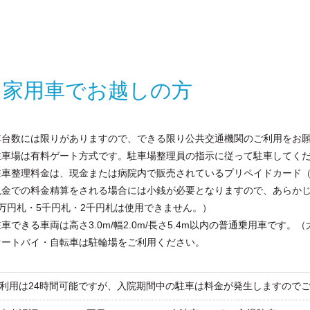
自家用車でお越しの方
車台数には限りがありますので、できる限り公共交通機関のご利用をお
駐車場は有料ゲート方式です。駐車場整理員の指示に従って駐車してく
駐車整理料金は、現金または病院内で販売されているプリペイドカード
現金での料金精算をされる場合には小銭が必要となりますので、あらか
1万円札・5千円札・2千円札は使用できません。）
車できる車両は高さ3.0m/幅2.0m/長さ5.4m以内の普通乗用車です
オートバイ・自転車は駐輪場をご利用ください。
利用は24時間可能ですが、入院期間中の駐車は料金が発生しますので