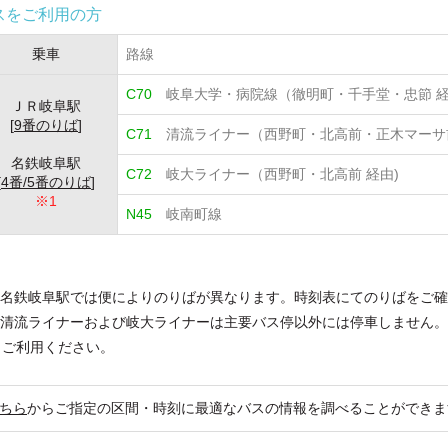
スをご利用の方
乗車
路線
C70
岐阜大学・病院線（徹明町・千手堂・忠節 
ＪＲ岐阜駅
[
9番のりば
]
C71
清流ライナー（西野町・北高前・正木マーサ
名鉄岐阜駅
C72
岐大ライナー（西野町・北高前 経由)
[
4番/5番のりば
]
※1
N45
岐南町線
名鉄岐阜駅では便によりのりばが異なります。時刻表にてのりばをご確
清流ライナーおよび岐大ライナーは主要バス停以外には停車しません。
，ご利用ください。
ちら
からご指定の区間・時刻に最適なバスの情報を調べることができま