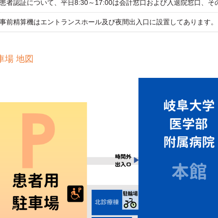
患者認証について、平日8:30～17:00は会計窓口および入退院窓口
事前精算機はエントランスホール及び夜間出入口に設置してあります。
車場 地図