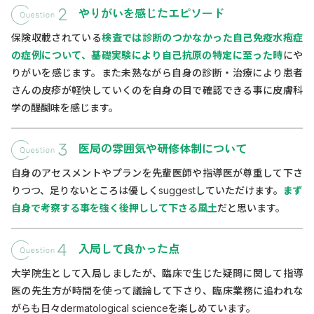
やりがいを感じたエピソード
保険収載されている
検査では診断のつかなかった自己免疫水疱症
の症例について、基礎実験により自己抗原の特定に至った時
にや
りがいを感じます。また未熟ながら自身の診断・治療により患者
さんの皮疹が軽快していくのを自身の目で確認できる事に皮膚科
学の醍醐味を感じます。
医局の雰囲気や研修体制について
自身のアセスメントやプランを先輩医師や指導医が尊重して下さ
りつつ、足りないところは優しくsuggestしていただけます。
まず
自身で考察する事を強く後押しして下さる風土
だと思います。
入局して良かった点
大学院生として入局しましたが、臨床で生じた疑問に関して指導
医の先生方が時間を使って議論して下さり、臨床業務に追われな
がらも日々dermatological scienceを楽しめています。