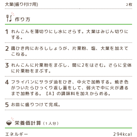
大葉(盛り付け用)
2枚
作り方
れんこんを薄切りにし水にさらす。大葉はみじん切りに
する。
鶏ひき肉におろししょうが、片栗粉、塩、大葉を加えて
こねる。
れんこんに片栗粉をまぶし、間に2をはさむ。さらに全体
に片栗粉をまぶす。
フライパンにサラダ油をひき、中火で加熱する。焼き色
がついたらひっくり返し蓋をして、弱火で中に火が通る
まで加熱する。【A】の調味料を加えからめる。
お皿に盛りつけて完成。
栄養価計算
（1人分）
エネルギー
294kcal