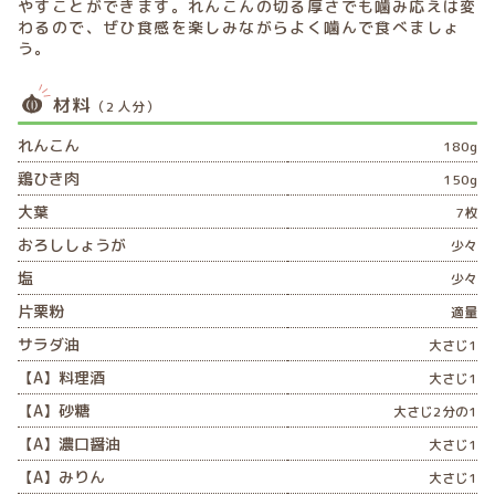
やすことができます。れんこんの切る厚さでも噛み応えは変
わるので、ぜひ食感を楽しみながらよく噛んで食べましょ
う。
材料
（2人分）
れんこん
180g
鶏ひき肉
150g
大葉
7枚
おろししょうが
少々
塩
少々
片栗粉
適量
サラダ油
大さじ1
【A】料理酒
大さじ1
【A】砂糖
大さじ2分の1
【A】濃口醤油
大さじ1
【A】みりん
大さじ1