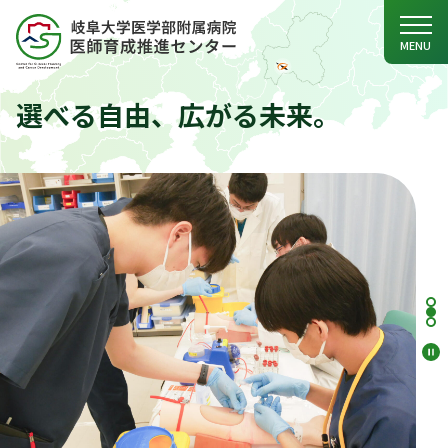
MENU
選
べ
る
自
由
、
広
が
る
未
来
。